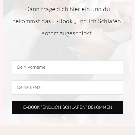
Dann trage dich hier ein und du
bekommst das E-Book „Endlich Schlafen“
sofort zugeschickt.
D
e
i
D
n
e
N
i
a
E-BOOK "ENDLICH SCHLAFEN" BEKOMMEN
n
m
e
e
E
-