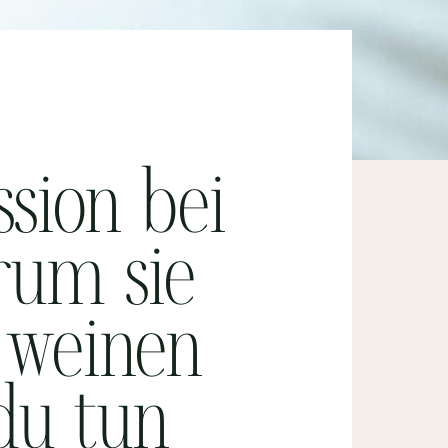
ssion bei
rum sie
 weinen
du tun