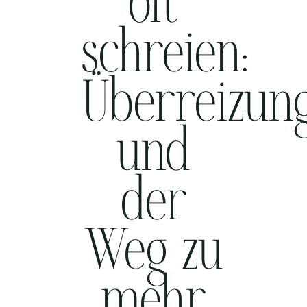
oft
schreien:
Überreizun
und
der
Weg zu
mehr